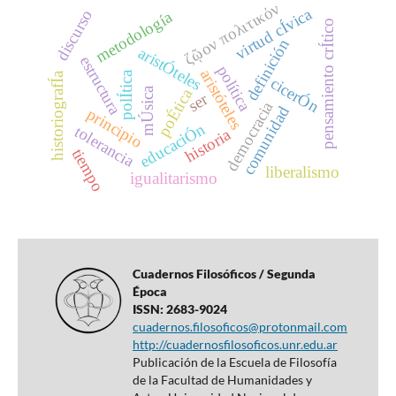
ζῷον πολιτικόν
virtud cÍvica
discurso
metodología
pensamiento crÍtico
definición
aristÓteles
estructura
política
aristóteles
polÍtica
historiografÍa
cicerÓn
poÉtica
mÚsica
ser
democracia
comunidad
principio
educaciÓn
tolerancia
historia
tiempo
liberalismo
igualitarismo
Cuadernos Filosóficos / Segunda
Época
ISSN: 2683-9024
cuadernos.filosoficos@protonmail.com
http://cuadernosfilosoficos.unr.edu.ar
Publicación de la Escuela de Filosofía
de la Facultad de Humanidades y