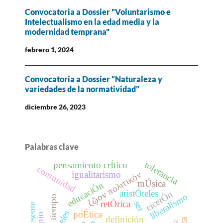
Convocatoria a Dossier "Voluntarismo e
Intelectualismo en la edad media y la
modernidad temprana"
febrero 1, 2024
Convocatoria a Dossier “Naturaleza y
variedades de la normatividad”
diciembre 26, 2023
Palabras clave
tolerancia
pensamiento crÍtico
comunidad
ζῷον πολιτικόν
igualitarismo
mÚsica
educaciÓn
aristÓteles
cicerÓn
liberalismo
tiempo
retÓrica
ser
poÉtica
definición