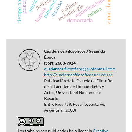
tiempo presente
aristóteles
principio
republicanismo
virtud cÍvica
política
estructura
discurso
polÍtica
metodología
cultura
historia
democracia
Cuadernos Filosóficos / Segunda
Época
ISSN: 2683-9024
cuadernos.filosoficos@protonmail.com
http://cuadernosfilosoficos.unr.edu.ar
Publicación de la Escuela de Filosofía
de la Facultad de Humanidades y
Artes, Universidad Nacional de
Rosario.
Entre Ríos 758. Rosario, Santa Fe,
Argentina. (2000)
Los trabajos son publicados bajo licencia
Creative