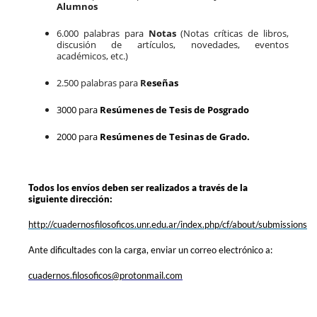
Alumnos
6.000 palabras para
Notas
(Notas críticas de libros,
discusión de artículos, novedades, eventos
académicos, etc.)
2.500 palabras para
R
eseñas
3000 para
Resúmenes de Tesis de Posgrado
2000 para
Resúmenes de Tesinas de Grado.
Todos los envíos
deben ser realizados a través de la
siguiente dirección:
http://cuadernosfilosoficos.unr.edu.ar/index.php/cf/about/submissions
Ante dificultades con la carga, enviar un correo electrónico a:
cuadernos.filosoficos@protonmail.com