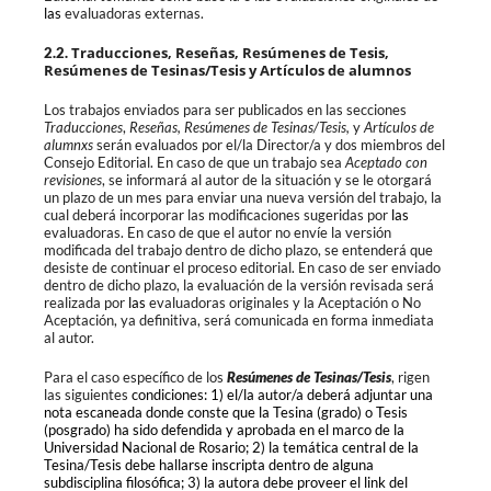
las
evaluadoras externas.
Traducciones, Reseñas, Resúmenes de Tesis,
2.2.
Resúmenes de Tesinas/Tesis y Artículos de alumnos
Los trabajos enviados para ser publicados en las secciones
Traducciones
,
Reseñas, Resúmenes de Tesinas/Tesis,
y
Artículos de
alumnxs
serán evaluados por el/la Director/a y dos miembros del
Consejo Editorial. En caso de que un trabajo sea
Aceptado con
revisiones
, se informará al autor de la situación y se le otorgará
un plazo de un mes para enviar una nueva versión del trabajo, la
cual deberá incorporar las modificaciones sugeridas por
las
evaluadoras. En caso de que el autor no envíe la versión
modificada del trabajo dentro de dicho plazo, se entenderá que
desiste de continua
r
el proceso editorial. En caso de ser enviado
dentro de dicho plazo, la evaluación de la versión revisada será
realizada por
las
evaluadoras originales y la Aceptación o No
Aceptación, ya definitiva, será comunicada en forma inmediata
al autor.
Para el caso específico de los
Resúmenes de Tesinas/Tesis
, rigen
las siguientes
condiciones: 1) el/la autor/a deberá adjuntar una
nota escaneada donde conste que la Tesina (grado) o Tesis
(
posgrado) ha sido defendida y aprobada en el marco de la
Universidad Nacional de Rosario; 2) la temática central de la
Tesina/Tesis debe hallarse inscripta dentro de alguna
subdisciplina filosófica; 3) la autora debe proveer el link del