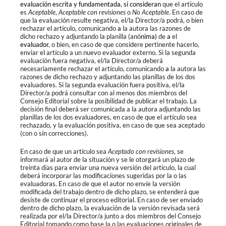
evaluación escrita y fundamentada, si consideran
que el artículo
es
Aceptable
,
Aceptable con revisiones
o
No Aceptable
. En caso de
que la evaluación resulte negativa, el/la Director/a podrá, o bien
rechazar el artículo, comunicando
a
la autora las razones de
dicho rechazo y adjuntando la planilla (anó
nima)
de
a
el
evaluador
, o bien, en caso de que considere pertinente hacerlo,
enviar el artículo a un nuevo evaluador externo. Si la segunda
evaluación fuera negativa, el/la Director/a deberá
necesariamente rechazar el artículo, comunicando
a
la autora las
razones de dicho rechazo y adjuntando las planillas de los dos
evaluadores. Si la segunda evaluación fuera positiva, el/la
Director/a podrá consultar con al menos dos miembros del
Consejo Editorial sobre la posibilidad de publicar el trabajo. La
decisión final deberá ser comunicada a la autora adjuntando las
planillas de los dos evaluadores, en caso de que el artículo sea
rechazado, y la evaluación positiva, en caso de que sea aceptado
(con o sin correcciones).
En caso de que un artículo sea
Aceptado con revisiones
, se
informará al autor de la situación y se le otorgará un plazo de
treinta días para enviar una nueva versión del artículo, la cual
deberá incorporar las modificaciones sugeridas por la o las
evaluadoras. En caso de que el autor no envíe la versión
modificada del trabajo dentro de dicho plazo, se entenderá que
desiste de continuar el proceso editorial. En caso de ser enviado
dentro de dicho plazo, la evaluación de la versión revisada será
realizada por el/la Director/a junto a dos miembros del Consejo
Editorial tomando como base la o las evaluaciones originales de