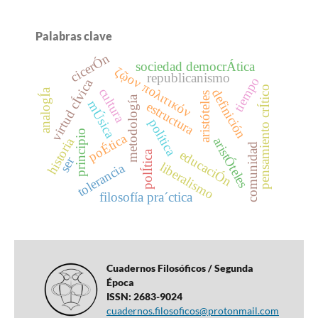
Palabras clave
cicerÓn
sociedad democrÁtica
ζῷον πολιτικόν
republicanismo
tiempo
virtud cÍvica
pensamiento crÍtico
cultura
definición
analogÍa
aristóteles
metodología
mÚsica
estructura
política
principio
poÉtica
historia
aristÓteles
comunidad
educaciÓn
polÍtica
ser
liberalismo
tolerancia
filosofía pra´ctica
Cuadernos Filosóficos / Segunda
Época
ISSN: 2683-9024
cuadernos.filosoficos@protonmail.com