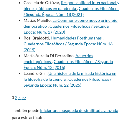
Graciela de Ortúzar,
Responsabilidad internacional y
bienes públicos en pandemia
,
Cuadernos Filosóficos
/ Segunda Época: Núm. 18 (2021)
Matías Maiello,
La Commune como nuevo principio
democrático
,
Cuadernos Filosóficos / Segunda
Época: Núm. 17 (2020)
Rosi Braidotti,
Humanidades Posthumanas
,
Cuadernos Filosóficos / Segunda Época: Núm. 16
(2019)
María Aurelia Di Berardino,
Acuerdos
enciclopédicos
,
Cuadernos Filosóficos / Segunda
Época: Núm. 13 (2016)
Leandro Giri,
Una historia de la mirada histórica en
la filosofía de la ciencia
,
Cuadernos Filosóficos /
Segunda Época: Núm. 22 (2025)
1
2
>
>>
También puede
Iniciar una búsqueda de similitud avanzada
para este artículo.