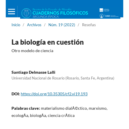
Inicio
/
Archivos
/
Núm. 19 (2022)
/
Reseñas
La biología en cuestión
Otro modelo de ciencia
Santiago Delmasse Lalli
Universidad Nacional de Rosario (Rosario, Santa Fe, Argentina)
DOI:
https://doi.org/10.35305/cf2.vi19.193
Palabras clave:
materialismo dialÃ©ctico, marxismo,
ecologÃ­a, biologÃ­a, ciencia crÃ­tica