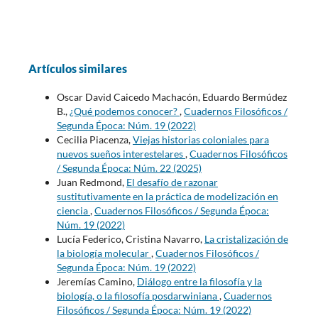
Artículos similares
Oscar David Caicedo Machacón, Eduardo Bermúdez
B.,
¿Qué podemos conocer?
,
Cuadernos Filosóficos /
Segunda Época: Núm. 19 (2022)
Cecilia Piacenza,
Viejas historias coloniales para
nuevos sueños interestelares
,
Cuadernos Filosóficos
/ Segunda Época: Núm. 22 (2025)
Juan Redmond,
El desafío de razonar
sustitutivamente en la práctica de modelización en
ciencia
,
Cuadernos Filosóficos / Segunda Época:
Núm. 19 (2022)
Lucía Federico, Cristina Navarro,
La cristalización de
la biología molecular
,
Cuadernos Filosóficos /
Segunda Época: Núm. 19 (2022)
Jeremías Camino,
Diálogo entre la filosofía y la
biología, o la filosofía posdarwiniana
,
Cuadernos
Filosóficos / Segunda Época: Núm. 19 (2022)