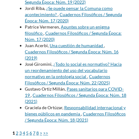
Segunda Época: Núm. 19 (2022)
Jordi Riba,
¿Se puede pensar la Comuna como
acontecimiento?
,
Cuadernos Filosóficos / Segunda
Época: Núm. 17 (2020)
Patrice Vermeren,
Apuntes sobre un enigma
filosófico
,
Cuadernos Filosóficos / Segunda Época:
Núm. 17 (2020)
Juan Acerbi,
Una cuestión de humanidad
,
Cuadernos Filosóficos / Segunda Época: Núm. 16
(2019)
José Giromini,
¿Todo lo social es normativo? Hacia
un reordenamiento del uso del vocabulario
normativo en la ontología social
,
Cuadernos
Filosóficos / Segunda Época: Núm. 22 (2025)
Gustavo Ortiz Millán,
Pases sanitarios para COVID-
19
,
Cuadernos Filosóficos / Segunda Época: Núm. 18
(2021)
Graciela de Ortúzar,
Responsabilidad internacional y
bienes públicos en pandemia
,
Cuadernos Filosóficos
/ Segunda Época: Núm. 18 (2021)
1
2
3
4
5
6
7
8
>
>>