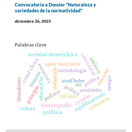
Convocatoria a Dossier “Naturaleza y
variedades de la normatividad”
diciembre 26, 2023
Palabras clave
sociedad democrÁtica
comunidad
retÓrica
virtud cÍvica
ζῷον πολιτικόν
estructura
definición
discurso
metodología
historia
política
tiempo
liberalismo
educaciÓn
aristÓteles
ser
polÍtica
principio
aristóteles
poÉtica
republicanismo
cicerÓn
mÚsica
tolerancia
historiografÍa
cultura
polÃ­tica