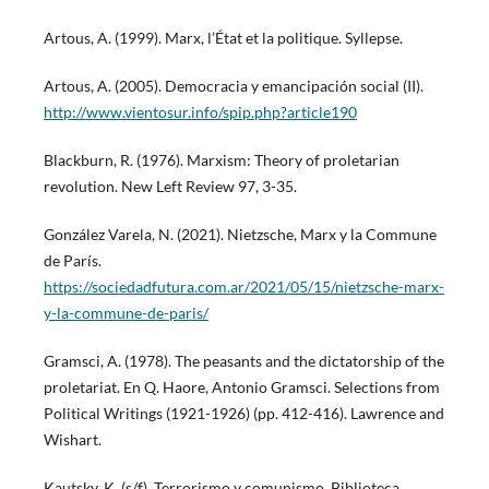
Artous, A. (1999). Marx, l’État et la politique. Syllepse.
Artous, A. (2005). Democracia y emancipación social (II).
http://www.vientosur.info/spip.php?article190
Blackburn, R. (1976). Marxism: Theory of proletarian
revolution. New Left Review 97, 3-35.
González Varela, N. (2021). Nietzsche, Marx y la Commune
de París.
https://sociedadfutura.com.ar/2021/05/15/nietzsche-marx-
y-la-commune-de-paris/
Gramsci, A. (1978). The peasants and the dictatorship of the
proletariat. En Q. Haore, Antonio Gramsci. Selections from
Political Writings (1921-1926) (pp. 412-416). Lawrence and
Wishart.
Kautsky, K. (s/f). Terrorismo y comunismo. Biblioteca