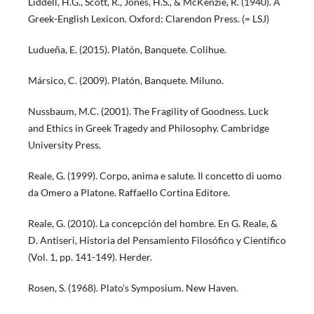
Liddell, H.G., Scott, R., Jones, H.S., & McKenzie, R. (1940). A
Greek-English Lexicon. Oxford: Clarendon Press. (= LSJ)
Ludueña, E. (2015). Platón, Banquete. Colihue.
Mársico, C. (2009). Platón, Banquete. Miluno.
Nussbaum, M.C. (2001). The Fragility of Goodness. Luck
and Ethics in Greek Tragedy and Philosophy. Cambridge
University Press.
Reale, G. (1999). Corpo, anima e salute. Il concetto di uomo
da Omero a Platone. Raffaello Cortina Editore.
Reale, G. (2010). La concepción del hombre. En G. Reale, &
D. Antiseri, Historia del Pensamiento Filosófico y Científico
(Vol. 1, pp. 141-149). Herder.
Rosen, S. (1968). Plato’s Symposium. New Haven.