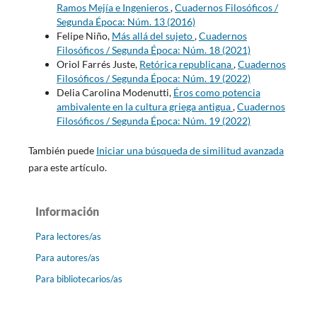
Ramos Mejía e Ingenieros
,
Cuadernos Filosóficos /
Segunda Época: Núm. 13 (2016)
Felipe Niño,
Más allá del sujeto
,
Cuadernos
Filosóficos / Segunda Época: Núm. 18 (2021)
Oriol Farrés Juste,
Retórica republicana
,
Cuadernos
Filosóficos / Segunda Época: Núm. 19 (2022)
Delia Carolina Modenutti,
Éros como potencia
ambivalente en la cultura griega antigua
,
Cuadernos
Filosóficos / Segunda Época: Núm. 19 (2022)
También puede
Iniciar una búsqueda de similitud avanzada
para este artículo.
Información
Para lectores/as
Para autores/as
Para bibliotecarios/as