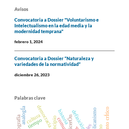
Avisos
Convocatoria a Dossier "Voluntarismo e
Intelectualismo en la edad media y la
modernidad temprana"
febrero 1, 2024
Convocatoria a Dossier “Naturaleza y
variedades de la normatividad”
diciembre 26, 2023
Palabras clave
democracia
analogÍa
pensamiento crÍtico
republicanismo
historia
definición
cultura
cicerÓn
historiografía
principio
comunidad
tiempo
ser