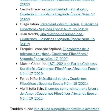
(2022)
Cecilia Piacenza,
La curiosidad mató al gato
,
Cuadernos Filosóficos / Segunda Época: Núm. 19
(2022)
Diego Tatián,
Veracidad y disimulación
,
Cuadernos
Filosóficos / Segunda Época: Núm. 15 (2018)
Juan Acerbi,
Una cuestión de humanidad
,
Cuadernos Filosóficos / Segunda Época: Núm. 16
(2019)
Ezequiel Leonardo Szpilard,
El problema de la
tolerancia religiosa
,
Cuadernos Filosóficos /
Segunda Época: Núm. 17 (2020)
Martin Chicolino,
1871-2021: de París a Chiapas y
Kurdistán
,
Cuadernos Filosóficos / Segunda Época:
Núm. 17 (2020)
Felipe Niño,
Más allá del sujeto
,
Cuadernos
Filosóficos / Segunda Época: Núm. 18 (2021)
Abril Sofia Sain,
El cuerpo como «síntoma» y la cura
del Amor
,
Cuadernos Filosóficos / Segunda Época:
Núm. 19 (2022)
También puede
Iniciar una búsqueda de similitud avanzada