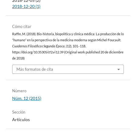
2018-12-05 (2)
2018-12-20 (1)
Cómo citar
Raffin, M. (2018). Bio-historia, biopolítica y clínica médica: La producción de lo
“humano” en la perspectiva de la medicina moderna según Michel Foucault.
Cuadernos Filosóficos Segunda Época
, (12), 101–118.
https://doi.org/10.35305/cf2.vi12.39 (Original work published 20 de diciembre
de 2018)
Más formatos de cita
Número
Núm. 12 (2015)
Sección
Artículos