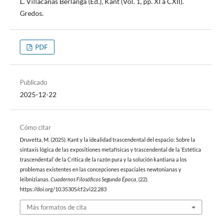
L. Villacañas Berlanga (Ed.), Kant (Vol. 1, pp. XI a CXII).
Gredos.
PDF
Publicado
2025-12-22
Cómo citar
Druvetta, M. (2025). Kant y la idealidad trascendental del espacio: Sobre la
sintaxis lógica de las expositiones metafísicas y trascendental de la ‘Estética
trascendental’ de la Crítica de la razón pura y la solución kantiana a los
problemas existentes en las concepciones espaciales newtonianas y
leibnizianas.
Cuadernos Filosóficos Segunda Época
, (22).
https://doi.org/10.35305/cf2.vi22.283
Más formatos de cita